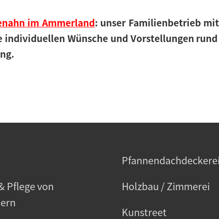
henahn im Ammerland
: unser Familienbetrieb mi
e individuellen Wünsche und Vorstellungen run
ung.
h
Pfannendachdeckere
& Pflege von
Holzbau / Zimmerei
ern
Kunstreet