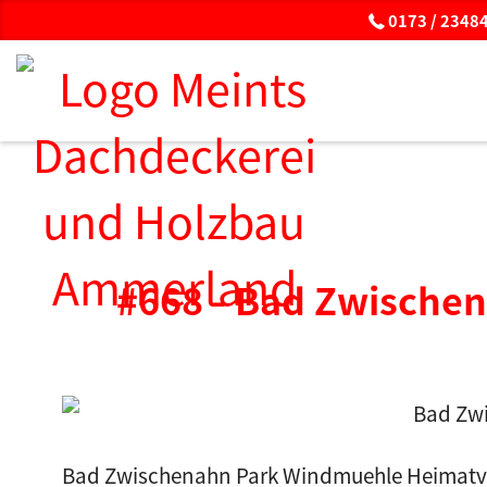
0173 / 23484
#668 - Bad Zwische
Bad Zwischenahn Park Windmuehle Heimatver