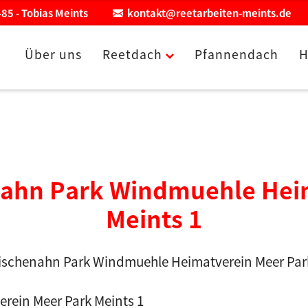
85 - Tobias Meints
kontakt@reetarbeiten-meints.de
Über uns
Reetdach
Pfannendach
H
nahn Park Windmuehle Hei
Meints 1
ein Meer Park Meints 1