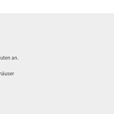
auten an.
häuser