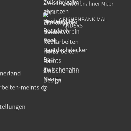
Zwischenahner Meer
EICHENBANK MAL
ANDERS
beiten-meints.de
tellungen