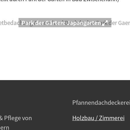
Park der Gärten: Japangarten
h
Pfannendachdeckere
& Pflege von
Holzbau / Zimmerei
ern