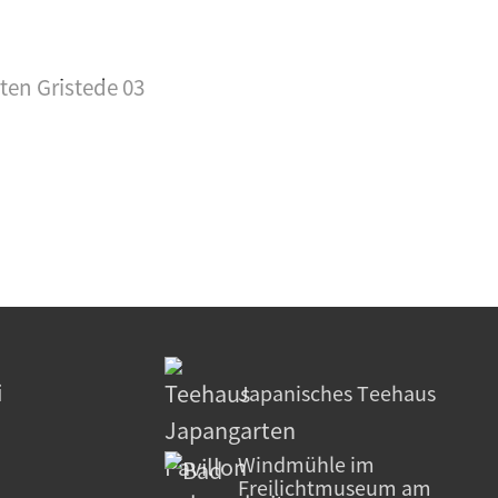
i
Japanisches Teehaus
Windmühle im
Freilichtmuseum am