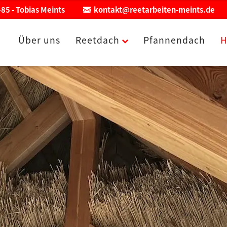
85 - Tobias Meints
kontakt@reetarbeiten-meints.de
Über uns
Reetdach
Pfannendach
H