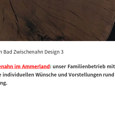
en Bad Zwischenahn Design 3
henahn im Ammerland
: unser Familienbetrieb mi
e individuellen Wünsche und Vorstellungen run
ung.