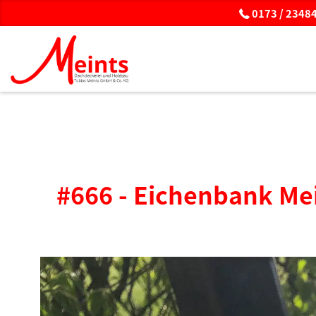
0173 / 23484
#666 - Eichenbank Me