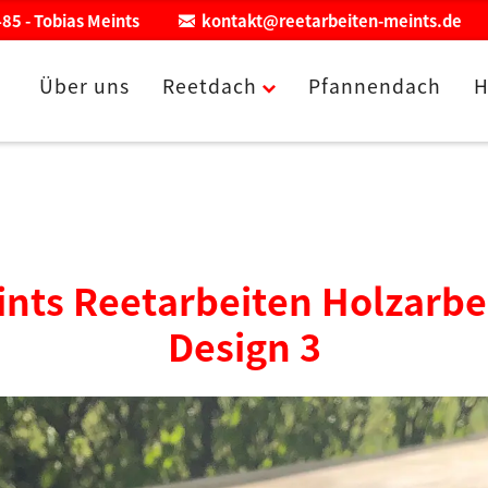
85 - Tobias Meints
kontakt@reetarbeiten-meints.de
Über uns
Reetdach
Pfannendach
H
ints Reetarbeiten Holzarb
Design 3