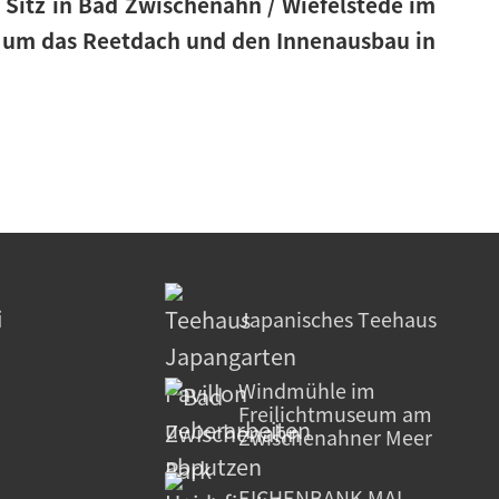
t Sitz in Bad Zwischenahn / Wiefelstede im
d um das Reetdach und den Innenausbau in
i
Japanisches Teehaus
Windmühle im
Freilichtmuseum am
Zwischenahner Meer
EICHENBANK MAL