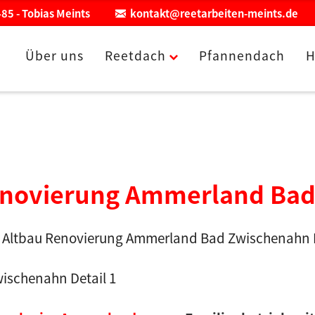
85 - Tobias Meints
kontakt@reetarbeiten-meints.de
Über uns
Reetdach
Pfannendach
H
enovierung Ammerland Bad
ischenahn Detail 1