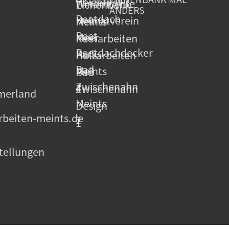
ANDERS
beiten-meints.de
tellungen