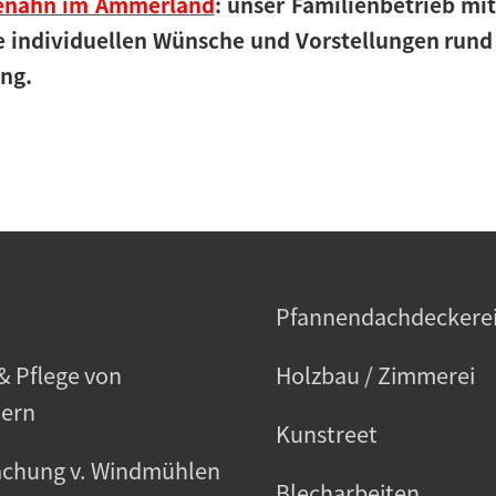
henahn im Ammerland
: unser Familienbetrieb mi
e individuellen Wünsche und Vorstellungen run
ung.
h
Pfannendachdeckere
& Pflege von
Holzbau / Zimmerei
ern
Kunstreet
chung v. Windmühlen
Blecharbeiten