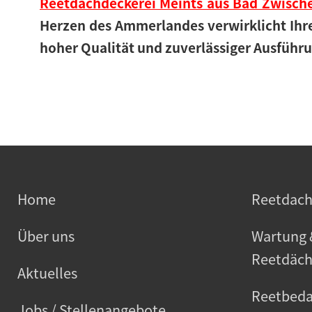
Reetdachdeckerei Meints aus Bad Zwisc
Herzen des Ammerlandes verwirklicht Ihr
hoher Qualität und zuverlässiger Ausführ
Home
Reetdac
Über uns
Wartung 
Reetdäch
Aktuelles
Reetbeda
Jobs / Stellenangebote