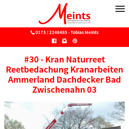
0173 / 2348485 - Tobias Meints
Über uns
#30 - Kran Naturreet
Reetdach
Reetbedachung Kranarbeiten
Reetdach
Ammerland Dachdecker Bad
Zwischenahn 03
Wartung & Pflege von Reetdächern
Reetbedachung v. Windmühlen
Sonnenschirme aus Reet