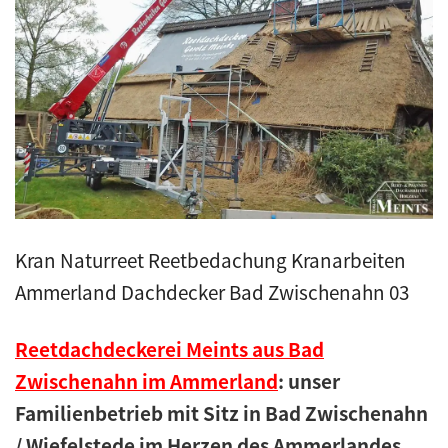
Kunstreet
Pfannendach
Holzbau
Blecharbeiten
Kran Naturreet Reetbedachung Kranarbeiten
Jobs
Ammerland Dachdecker Bad Zwischenahn 03
Kontakt
Reetdachdeckerei Meints aus Bad
Navigation schließen
Zwischenahn im Ammerland
: unser
Familienbetrieb mit Sitz in Bad Zwischenahn
/ Wiefelstede im Herzen des Ammerlandes