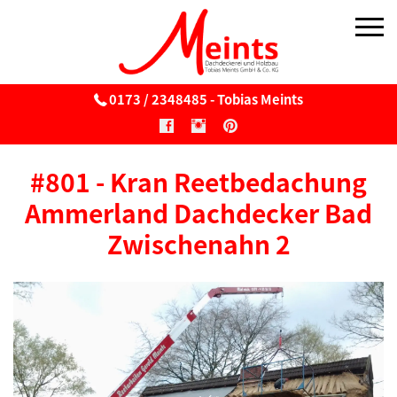
0173 / 2348485 - Tobias Meints
Über uns
#801 - Kran Reetbedachung
Reetdach
Ammerland Dachdecker Bad
Reetdach
Zwischenahn 2
Wartung & Pflege von Reetdächern
Reetbedachung v. Windmühlen
Sonnenschirme aus Reet