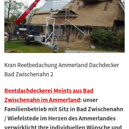
Kunstreet
Pfannendach
Holzbau
Blecharbeiten
Kran Reetbedachung Ammerland Dachdecker
Bad Zwischenahn 2
Jobs
Reetdachdeckerei Meints aus Bad
Kontakt
Zwischenahn im Ammerland
: unser
Navigation schließen
Familienbetrieb mit Sitz in Bad Zwischenahn
/ Wiefelstede im Herzen des Ammerlandes
verwirklicht Ihre individuellen Wünsche und