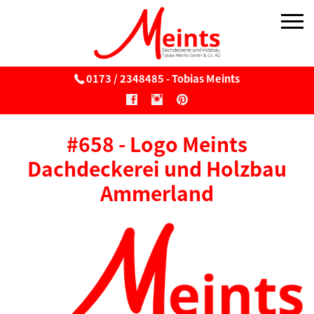
0173 / 2348485 - Tobias Meints
Über uns
#658 - Logo Meints
Reetdach
Dachdeckerei und Holzbau
Reetdach
Ammerland
Wartung & Pflege von Reetdächern
Reetbedachung v. Windmühlen
Sonnenschirme aus Reet