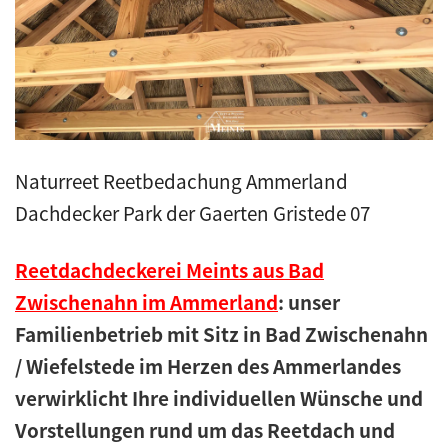
Kunstreet
Pfannendach
Holzbau
Naturreet Reetbedachung Ammerland
Blecharbeiten
Dachdecker Park der Gaerten Gristede 07
Jobs
Reetdachdeckerei Meints aus Bad
Zwischenahn im Ammerland
: unser
Kontakt
Familienbetrieb mit Sitz in Bad Zwischenahn
/ Wiefelstede im Herzen des Ammerlandes
Navigation schließen
verwirklicht Ihre individuellen Wünsche und
Vorstellungen rund um das Reetdach und