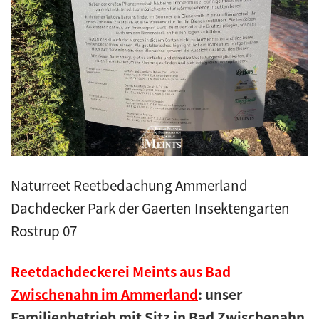
Kunstreet
Pfannendach
Holzbau
Blecharbeiten
Naturreet Reetbedachung Ammerland
Jobs
Dachdecker Park der Gaerten Insektengarten
Kontakt
Rostrup 07
Navigation schließen
Reetdachdeckerei Meints aus Bad
Zwischenahn im Ammerland
: unser
Familienbetrieb mit Sitz in Bad Zwischenahn