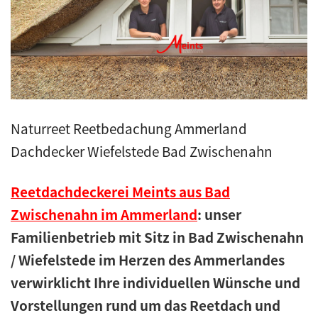
Kunstreet
Pfannendach
Holzbau
Naturreet Reetbedachung Ammerland
Blecharbeiten
Dachdecker Wiefelstede Bad Zwischenahn
Jobs
Reetdachdeckerei Meints aus Bad
Zwischenahn im Ammerland
: unser
Kontakt
Familienbetrieb mit Sitz in Bad Zwischenahn
/ Wiefelstede im Herzen des Ammerlandes
Navigation schließen
verwirklicht Ihre individuellen Wünsche und
Vorstellungen rund um das Reetdach und