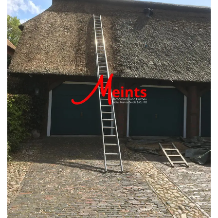
Kunstreet
Pfannendach
Holzbau
Blecharbeiten
Jobs
Kontakt
Navigation schließen