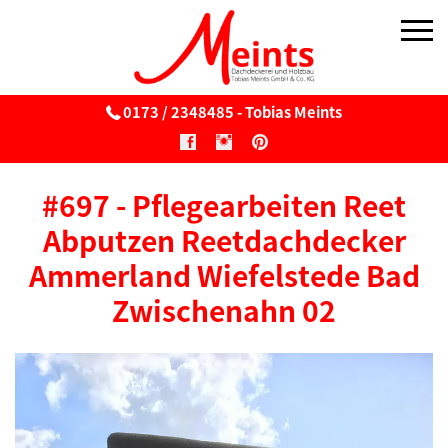
0173 / 2348485 - Tobias Meints
Über uns
#697 - Pflegearbeiten Reet
Reetdach
Abputzen Reetdachdecker
Reetdach
Ammerland Wiefelstede Bad
Zwischenahn 02
Wartung & Pflege von Reetdächern
Reetbedachung v. Windmühlen
Sonnenschirme aus Reet