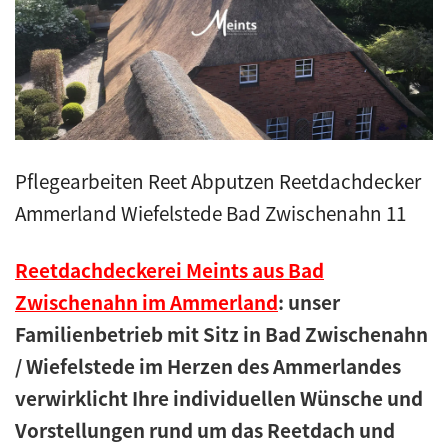
Kunstreet
Pfannendach
Holzbau
Pflegearbeiten Reet Abputzen Reetdachdecker
Blecharbeiten
Ammerland Wiefelstede Bad Zwischenahn 11
Jobs
Reetdachdeckerei Meints aus Bad
Zwischenahn im Ammerland
: unser
Kontakt
Familienbetrieb mit Sitz in Bad Zwischenahn
/ Wiefelstede im Herzen des Ammerlandes
Navigation schließen
verwirklicht Ihre individuellen Wünsche und
Vorstellungen rund um das Reetdach und