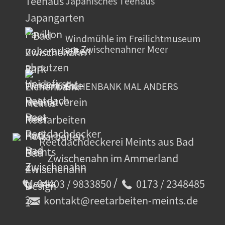
Japanisches Teehaus
Windmühle im Freilichtmuseum
am Zwischenahner Meer
EICHENBANK MAL ANDERS
/
04403 / 9833850
0173 / 2348485
kontakt@reetarbeiten-meints.de