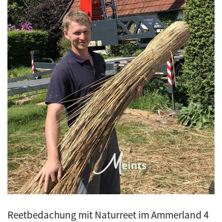
Kunstreet
Pfannendach
Holzbau
Blecharbeiten
Jobs
Kontakt
Navigation schließen
Reetbedachung mit Naturreet im Ammerland 4