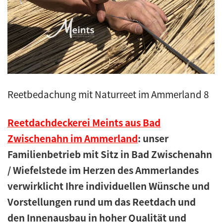
Kunstreet
Pfannendach
Holzbau
Reetbedachung mit Naturreet im Ammerland 8
Blecharbeiten
Reetdachdeckerei Meints aus Bad
Jobs
Zwischenahn im Ammerland
: unser
Familienbetrieb mit Sitz in Bad Zwischenahn
Kontakt
/ Wiefelstede im Herzen des Ammerlandes
Navigation schließen
verwirklicht Ihre individuellen Wünsche und
Vorstellungen rund um das Reetdach und
den Innenausbau in hoher Qualität und