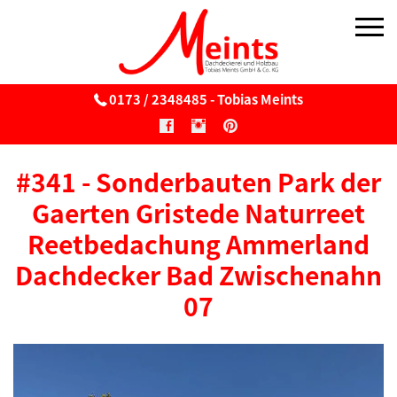
0173 / 2348485 - Tobias Meints
Über uns
#341 - Sonderbauten Park der
Reetdach
Gaerten Gristede Naturreet
Reetdach
Reetbedachung Ammerland
Dachdecker Bad Zwischenahn
Wartung & Pflege von Reetdächern
07
Reetbedachung v. Windmühlen
Sonnenschirme aus Reet