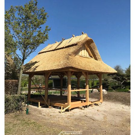
Kunstreet
Pfannendach
Holzbau
Blecharbeiten
Jobs
Kontakt
Navigation schließen