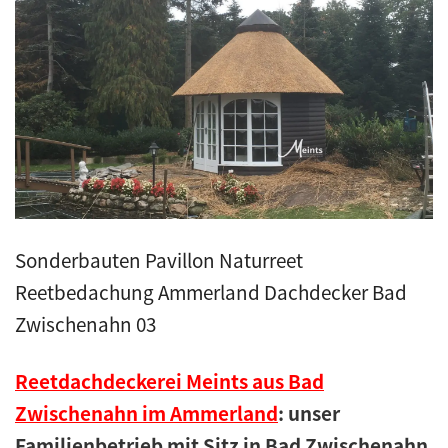
Kunstreet
Pfannendach
Holzbau
Blecharbeiten
Sonderbauten Pavillon Naturreet
Jobs
Reetbedachung Ammerland Dachdecker Bad
Kontakt
Zwischenahn 03
Navigation schließen
Reetdachdeckerei Meints aus Bad
Zwischenahn im Ammerland
: unser
Familienbetrieb mit Sitz in Bad Zwischenahn